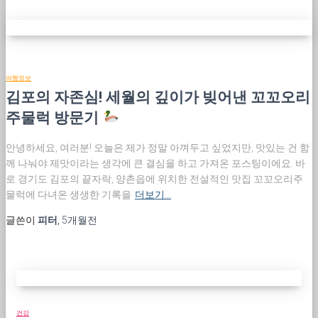
여행정보
김포의 자존심! 세월의 깊이가 빚어낸 꼬꼬오리
주물럭 방문기
안녕하세요, 여러분! 오늘은 제가 정말 아껴두고 싶었지만, 맛있는 건 함
께 나눠야 제맛이라는 생각에 큰 결심을 하고 가져온 포스팅이에요. 바
로 경기도 김포의 끝자락, 양촌읍에 위치한 전설적인 맛집 꼬꼬오리주
물럭에 다녀온 생생한 기록을
더보기…
글쓴이
피터
,
5개월
전
건강