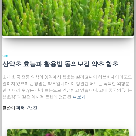
약초
산약초 효능과 활용법 동의보감 약초 함초
소개 한국 전통 의학의 영역에서 함초는 살리코니아 허브바세아라고도
알려져 있으며 존경받는 약초입니다. 이 강인한 허브는 독특한 외형뿐
만 아니라 수많은 건강 효능으로 인정받고 있습니다. 고대 중국의 “신농
본초경”과 같은 역사적 문헌에 언급된
더보기…
글쓴이
피터
,
2년
전