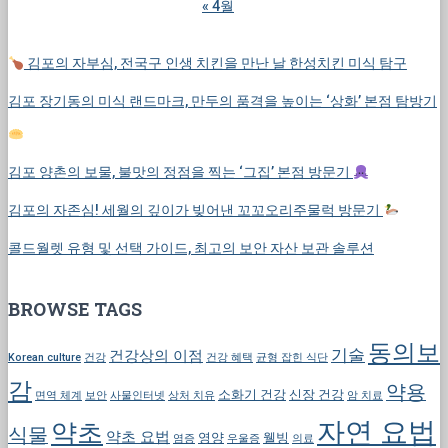
« 4월
김포의 자부심, 전국구 인생 치킨을 만난 날 한성치킨 미식 탐구
김포 장기동의 미식 랜드마크, 만두의 품격을 높이는 ‘상화’ 본점 탐방기
김포 양촌의 보물, 불맛의 정점을 찍는 ‘그집’ 본점 방문기
김포의 자존심! 세월의 깊이가 빚어낸 꼬꼬오리주물럭 방문기
콜드월렛 유형 및 선택 가이드, 최고의 보안 자산 보관 솔루션
BROWSE TAGS
동의보
기술
건강상의 이점
Korean culture
건강
건강 혜택
균형 잡힌 식단
감
약용
소화기 건강
신장 건강
면역 체계
보안
사물인터넷
상처 치유
암 치료
자연 요법
약초
식물
약초 요법
영양
웰빙
염증
우울증
의료