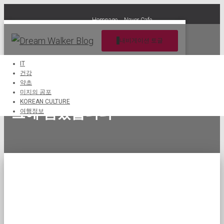
Hompage
Naver Cafe
내비게이션 토글
IT
건강
약초
Peter Kim의 소소한 일상을 블로
미지의 공포
KOREAN CULTURE
그에 담았습니다
여행정보