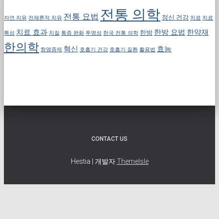
전통 의학
전통 요법
정신 건강
자연 치유
전체론적 치유
치료
치료
치료 효과
한방 요법
한약재
한방
특성
치질
통증 완화
투명성
한국 전통 의학
한의학
혁신
효능
항염증제
호흡기 건강
호흡기 질환
활용법
CONTACT US
Hestia | 개발자
ThemeIsle