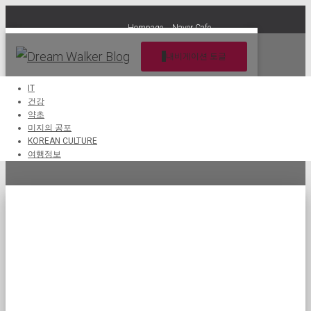
Hompage
Naver Cafe
내비게이션 토글
IT
건강
약초
가능성
미지의 공포
KOREAN CULTURE
여행정보