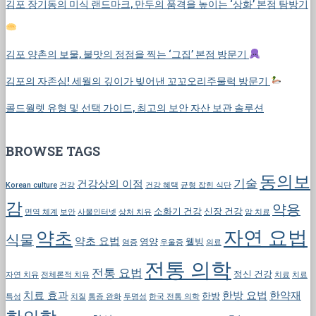
김포 장기동의 미식 랜드마크, 만두의 품격을 높이는 ‘상화’ 본점 탐방기
김포 양촌의 보물, 불맛의 정점을 찍는 ‘그집’ 본점 방문기
김포의 자존심! 세월의 깊이가 빚어낸 꼬꼬오리주물럭 방문기
콜드월렛 유형 및 선택 가이드, 최고의 보안 자산 보관 솔루션
BROWSE TAGS
동의보
기술
건강상의 이점
Korean culture
건강
건강 혜택
균형 잡힌 식단
감
약용
소화기 건강
신장 건강
면역 체계
보안
사물인터넷
상처 치유
암 치료
자연 요법
약초
식물
약초 요법
영양
웰빙
염증
우울증
의료
전통 의학
전통 요법
정신 건강
자연 치유
전체론적 치유
치료
치료
치료 효과
한방 요법
한약재
한방
특성
치질
통증 완화
투명성
한국 전통 의학