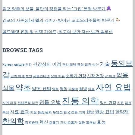
김포 양촌의 보물, 불맛의 정점을 찍는 ‘그집’ 본점 방문기
김포의 자존심! 세월의 깊이가 빚어낸 꼬꼬오리주물럭 방문기
콜드월렛 유형 및 선택 가이드, 최고의 보안 자산 보관 솔루션
BROWSE TAGS
동의보
기술
건강상의 이점
Korean culture
건강
건강 혜택
균형 잡힌 식단
감
약용
소화기 건강
신장 건강
면역 체계
보안
사물인터넷
상처 치유
암 치료
자연 요법
약초
식물
약초 요법
영양
웰빙
염증
우울증
의료
전통 의학
전통 요법
정신 건강
자연 치유
전체론적 치유
치료
치료
치료 효과
한방 요법
한약재
한방
특성
치질
통증 완화
투명성
한국 전통 의학
한의학
혁신
효능
항염증제
호흡기 건강
호흡기 질환
활용법