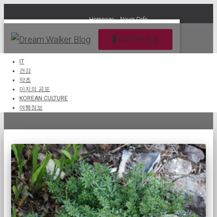
Hompage
Naver Cafe
내비게이션 토글
IT
건강
약초
갈륨 아파린
미지의 공포
KOREAN CULTURE
여행정보