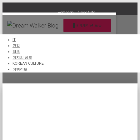
Hompage
Naver Cafe
내비게이션 토글
IT
건강
약초
게임 산업
미지의 공포
KOREAN CULTURE
여행정보