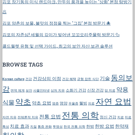
김포 장기동의 미식 랜드마크, 만두의 품격을 높이는 ‘상화’ 본점 탐방기
🥟
김포 양촌의 보물, 불맛의 정점을 찍는 ‘그집’ 본점 방문기 🐙
김포의 자존심! 세월의 깊이가 빚어낸 꼬꼬오리주물럭 방문기 🦆
콜드월렛 유형 및 선택 가이드, 최고의 보안 자산 보관 솔루션
BROWSE TAGS
동의보
기술
건강상의 이점
Korean culture
건강
건강 혜택
균형 잡힌 식단
감
약용
소화기 건강
신장 건강
면역 체계
보안
사물인터넷
상처 치유
암 치료
자연 요법
약초
식물
약초 요법
영양
웰빙
염증
우울증
의료
전통 의학
전통 요법
정신 건강
자연 치유
전체론적 치유
치료
치료
치료 효과
한방 요법
한약재
한방
특성
치질
통증 완화
투명성
한국 전통 의학