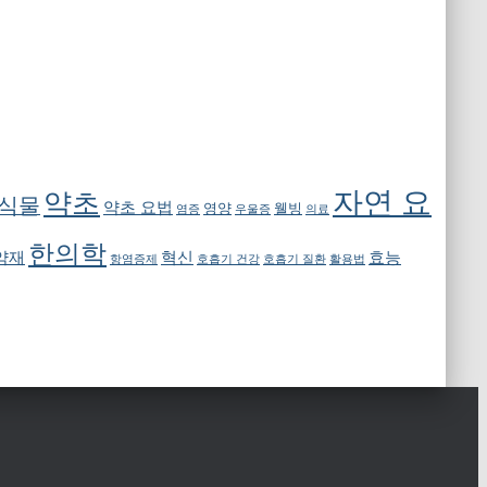
자연 요
약초
 식물
약초 요법
영양
웰빙
염증
우울증
의료
한의학
약재
혁신
효능
항염증제
호흡기 건강
호흡기 질환
활용법