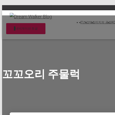
IT
건강
약초
미지의 공포
K
내비게이션 토글
꼬꼬오리 주물럭