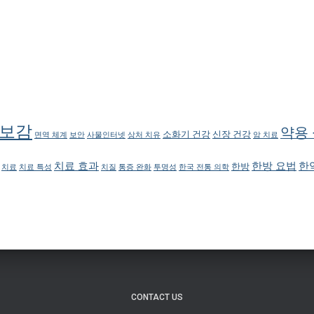
보감
약용
소화기 건강
신장 건강
면역 체계
보안
사물인터넷
상처 치유
암 치료
치료 효과
한방 요법
한
한방
치료
치료 특성
치질
통증 완화
투명성
한국 전통 의학
CONTACT US