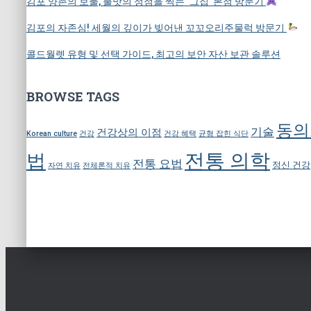
김포 양촌의 보물, 불맛의 정점을 찍는 ‘그집’ 본점 방문기
김포의 자존심! 세월의 깊이가 빚어낸 꼬꼬오리주물럭 방문기
콜드월렛 유형 및 선택 가이드, 최고의 보안 자산 보관 솔루션
BROWSE TAGS
동의
기술
건강상의 이점
Korean culture
건강
건강 혜택
균형 잡힌 식단
전통 의학
법
전통 요법
정신 건강
자연 치유
전체론적 치유