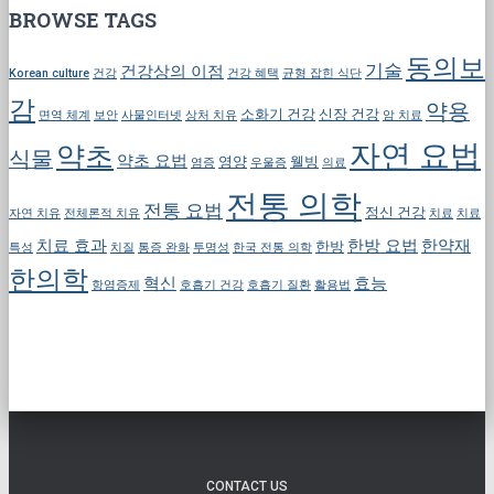
BROWSE TAGS
동의보
기술
건강상의 이점
Korean culture
건강
건강 혜택
균형 잡힌 식단
감
약용
소화기 건강
신장 건강
면역 체계
보안
사물인터넷
상처 치유
암 치료
자연 요법
약초
식물
약초 요법
영양
웰빙
염증
우울증
의료
전통 의학
전통 요법
정신 건강
자연 치유
전체론적 치유
치료
치료
치료 효과
한방 요법
한약재
한방
특성
치질
통증 완화
투명성
한국 전통 의학
한의학
혁신
효능
항염증제
호흡기 건강
호흡기 질환
활용법
CONTACT US