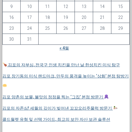
9
10
11
12
13
14
15
16
17
18
19
20
21
22
23
24
25
26
27
28
29
30
31
« 4월
김포의 자부심, 전국구 인생 치킨을 만난 날 한성치킨 미식 탐구
김포 장기동의 미식 랜드마크, 만두의 품격을 높이는 ‘상화’ 본점 탐방기
김포 양촌의 보물, 불맛의 정점을 찍는 ‘그집’ 본점 방문기
김포의 자존심! 세월의 깊이가 빚어낸 꼬꼬오리주물럭 방문기
콜드월렛 유형 및 선택 가이드, 최고의 보안 자산 보관 솔루션