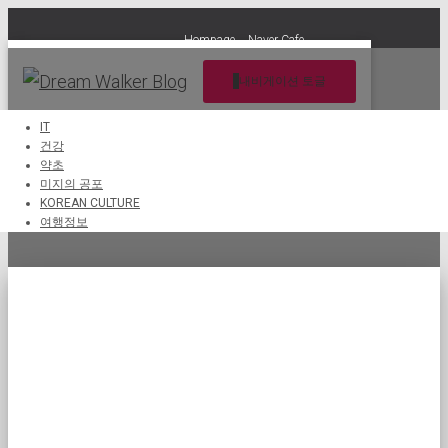
Hompage
Naver Cafe
내비게이션 토글
IT
건강
약초
당뇨병 관리
미지의 공포
KOREAN CULTURE
여행정보