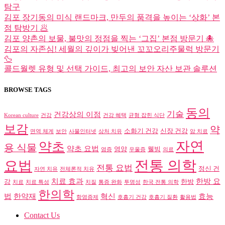
탐구
김포 장기동의 미식 랜드마크, 만두의 품격을 높이는 ‘상화’ 본
점 탐방기 🥟
김포 양촌의 보물, 불맛의 정점을 찍는 ‘그집’ 본점 방문기 🐙
김포의 자존심! 세월의 깊이가 빚어낸 꼬꼬오리주물럭 방문기
🦆
콜드월렛 유형 및 선택 가이드, 최고의 보안 자산 보관 솔루션
BROWSE TAGS
동의
기술
건강상의 이점
Korean culture
건강
건강 혜택
균형 잡힌 식단
보감
약
소화기 건강
신장 건강
면역 체계
보안
사물인터넷
상처 치유
암 치료
자연
약초
용 식물
약초 요법
영양
웰빙
염증
우울증
의료
전통 의학
요법
전통 요법
정신 건
자연 치유
전체론적 치유
치료 효과
한방 요
강
한방
치료
치료 특성
치질
통증 완화
투명성
한국 전통 의학
한의학
법
한약재
혁신
효능
항염증제
호흡기 건강
호흡기 질환
활용법
Contact Us