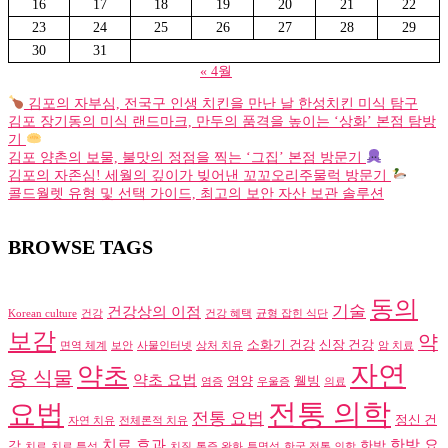
16
17
18
19
20
21
22
23
24
25
26
27
28
29
30
31
« 4월
김포의 자부심, 전국구 인생 치킨을 만난 날 한성치킨 미식 탐구
김포 장기동의 미식 랜드마크, 만두의 품격을 높이는 ‘상화’ 본점 탐방
기
김포 양촌의 보물, 불맛의 정점을 찍는 ‘그집’ 본점 방문기
김포의 자존심! 세월의 깊이가 빚어낸 꼬꼬오리주물럭 방문기
콜드월렛 유형 및 선택 가이드, 최고의 보안 자산 보관 솔루션
BROWSE TAGS
동의
기술
건강상의 이점
Korean culture
건강
건강 혜택
균형 잡힌 식단
보감
약
소화기 건강
신장 건강
면역 체계
보안
사물인터넷
상처 치유
암 치료
자연
약초
용 식물
약초 요법
영양
웰빙
염증
우울증
의료
전통 의학
요법
전통 요법
정신 건
자연 치유
전체론적 치유
치료 효과
한방 요
강
한방
치료
치료 특성
치질
통증 완화
투명성
한국 전통 의학