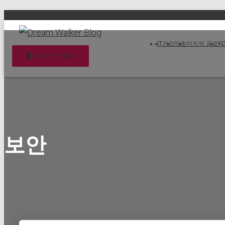
IT
건강
약초
미지의 공포
K
내비게이션 토글
보안