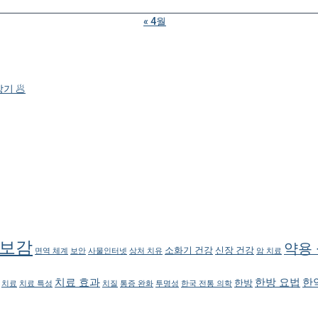
« 4월
기 🥟
보감
약용
소화기 건강
신장 건강
면역 체계
보안
사물인터넷
상처 치유
암 치료
치료 효과
한방 요법
한
한방
치료
치료 특성
치질
통증 완화
투명성
한국 전통 의학