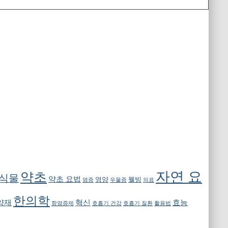
자연 요
약초
 식물
약초 요법
영양
웰빙
염증
우울증
의료
한의학
약재
혁신
효능
항염증제
호흡기 건강
호흡기 질환
활용법