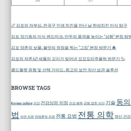
🍗 김포의 자부심, 전국구 인생 치킨을 만난 날 한성치킨 미식 탐구
김포 장기동의 미식 랜드마크, 만두의 품격을 높이는 ‘상화’ 본점 탐방
김포 양촌의 보물, 불맛의 정점을 찍는 ‘그집’ 본점 방문기 🐙
김포의 자존심! 세월의 깊이가 빚어낸 꼬꼬오리주물럭 방문기 🦆
콜드월렛 유형 및 선택 가이드, 최고의 보안 자산 보관 솔루션
BROWSE TAGS
동의
기술
건강상의 이점
Korean culture
건강
건강 혜택
균형 잡힌 식단
전통 의학
법
전통 요법
정신 건강
자연 치유
전체론적 치유