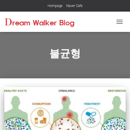
Hompage
Naver Cafe
내
비
게
이
션
불균형
토
글