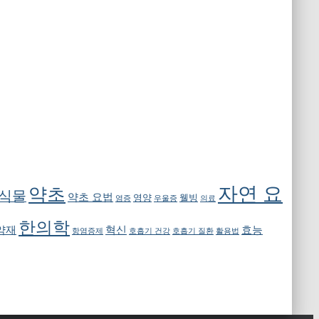
자연 요
약초
 식물
약초 요법
영양
웰빙
염증
우울증
의료
한의학
약재
혁신
효능
항염증제
호흡기 건강
호흡기 질환
활용법