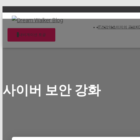
IT
건강
약초
미지의 공포
K
내비게이션 토글
사이버 보안 강화