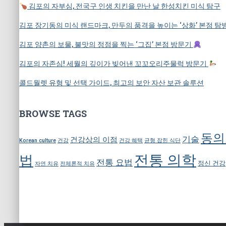
김포의 자부심, 전국구 인생 치킨을 만난 날 한성치킨 미식 탐구
김포 장기동의 미식 랜드마크, 만두의 품격을 높이는 ‘상화’ 본점 
김포 양촌의 보물, 불맛의 정점을 찍는 ‘그집’ 본점 방문기
김포의 자존심! 세월의 깊이가 빚어낸 꼬꼬오리주물럭 방문기
콜드월렛 유형 및 선택 가이드, 최고의 보안 자산 보관 솔루션
BROWSE TAGS
동의
기술
건강상의 이점
Korean culture
건강
건강 혜택
균형 잡힌 식단
전통 의학
법
전통 요법
정신 건강
자연 치유
전체론적 치유