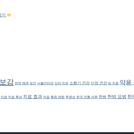
탐방기
보감
약용
소화기 건강
신장 건강
면역 체계
보안
사물인터넷
상처 치유
암 치료
치료 효과
한방 요법
한
한방
치료
치료 특성
치질
통증 완화
투명성
한국 전통 의학