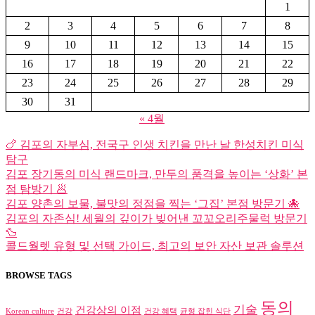
1
2
3
4
5
6
7
8
9
10
11
12
13
14
15
16
17
18
19
20
21
22
23
24
25
26
27
28
29
30
31
« 4월
🍗 김포의 자부심, 전국구 인생 치킨을 만난 날 한성치킨 미식
탐구
김포 장기동의 미식 랜드마크, 만두의 품격을 높이는 ‘상화’ 본
점 탐방기 🥟
김포 양촌의 보물, 불맛의 정점을 찍는 ‘그집’ 본점 방문기 🐙
김포의 자존심! 세월의 깊이가 빚어낸 꼬꼬오리주물럭 방문기
🦆
콜드월렛 유형 및 선택 가이드, 최고의 보안 자산 보관 솔루션
BROWSE TAGS
동의
기술
건강상의 이점
Korean culture
건강
건강 혜택
균형 잡힌 식단