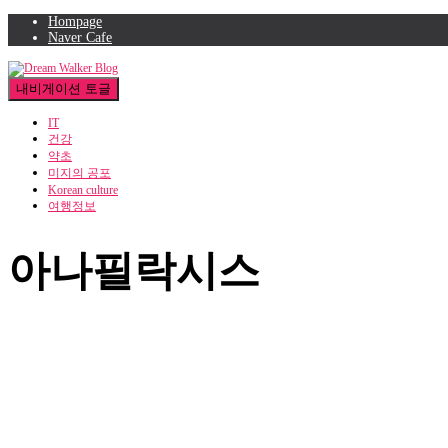
Hompage
Naver Cafe
내비게이션 토글
IT
건강
약초
미지의 공포
Korean culture
여행정보
아나필락시스