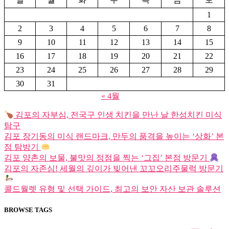
1
2
3
4
5
6
7
8
9
10
11
12
13
14
15
16
17
18
19
20
21
22
23
24
25
26
27
28
29
30
31
« 4월
김포의 자부심, 전국구 인생 치킨을 만난 날 한성치킨 미식
탐구
김포 장기동의 미식 랜드마크, 만두의 품격을 높이는 ‘상화’ 본
점 탐방기
김포 양촌의 보물, 불맛의 정점을 찍는 ‘그집’ 본점 방문기
김포의 자존심! 세월의 깊이가 빚어낸 꼬꼬오리주물럭 방문기
콜드월렛 유형 및 선택 가이드, 최고의 보안 자산 보관 솔루션
BROWSE TAGS