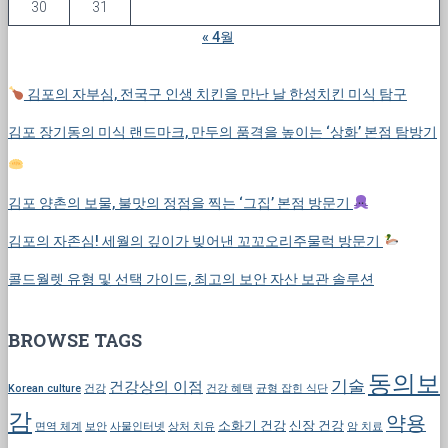
30
31
« 4월
김포의 자부심, 전국구 인생 치킨을 만난 날 한성치킨 미식 탐구
김포 장기동의 미식 랜드마크, 만두의 품격을 높이는 ‘상화’ 본점 탐방기
김포 양촌의 보물, 불맛의 정점을 찍는 ‘그집’ 본점 방문기
김포의 자존심! 세월의 깊이가 빚어낸 꼬꼬오리주물럭 방문기
콜드월렛 유형 및 선택 가이드, 최고의 보안 자산 보관 솔루션
BROWSE TAGS
동의보
기술
건강상의 이점
Korean culture
건강
건강 혜택
균형 잡힌 식단
감
약용
소화기 건강
신장 건강
면역 체계
보안
사물인터넷
상처 치유
암 치료