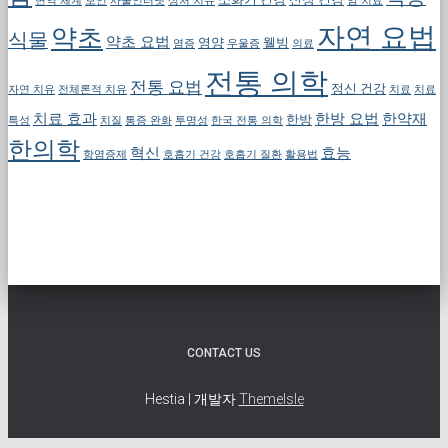
면역 체계
보안
사물인터넷
상처 치유
암 치료
자연 요법
약초
식물
약초 요법
영양
웰빙
염증
우울증
의료
전통 의학
전통 요법
정신 건강
자연 치유
전체론적 치유
치료
치료
치료 효과
한방 요법
한약재
한방
특성
치질
통증 완화
투명성
한국 전통 의학
한의학
혁신
효능
항염증제
호흡기 건강
호흡기 질환
활용법
CONTACT US
Hestia | 개발자
ThemeIsle