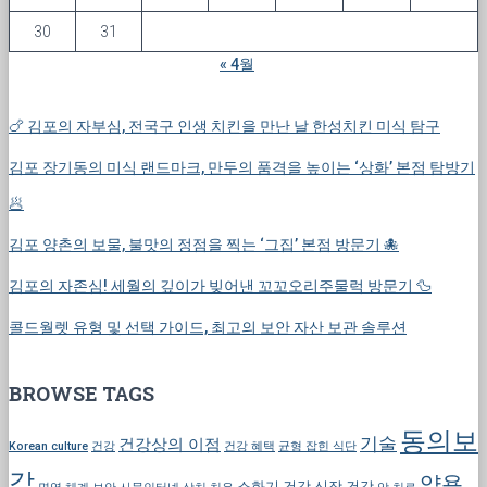
30
31
« 4월
🍗 김포의 자부심, 전국구 인생 치킨을 만난 날 한성치킨 미식 탐구
김포 장기동의 미식 랜드마크, 만두의 품격을 높이는 ‘상화’ 본점 탐방기
🥟
김포 양촌의 보물, 불맛의 정점을 찍는 ‘그집’ 본점 방문기 🐙
김포의 자존심! 세월의 깊이가 빚어낸 꼬꼬오리주물럭 방문기 🦆
콜드월렛 유형 및 선택 가이드, 최고의 보안 자산 보관 솔루션
BROWSE TAGS
동의보
기술
건강상의 이점
Korean culture
건강
건강 혜택
균형 잡힌 식단
감
약용
소화기 건강
신장 건강