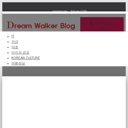
Hompage
Naver Cafe
내비게이션 토
글
IT
건강
약초
약재
미지의 공포
KOREAN CULTURE
여행정보