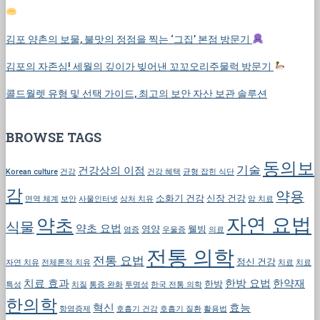
김포 양촌의 보물, 불맛의 정점을 찍는 ‘그집’ 본점 방문기
김포의 자존심! 세월의 깊이가 빚어낸 꼬꼬오리주물럭 방문기
콜드월렛 유형 및 선택 가이드, 최고의 보안 자산 보관 솔루션
BROWSE TAGS
동의보
기술
건강상의 이점
Korean culture
건강
건강 혜택
균형 잡힌 식단
감
약용
소화기 건강
신장 건강
면역 체계
보안
사물인터넷
상처 치유
암 치료
자연 요법
약초
식물
약초 요법
영양
웰빙
염증
우울증
의료
전통 의학
전통 요법
정신 건강
자연 치유
전체론적 치유
치료
치료
치료 효과
한방 요법
한약재
한방
특성
치질
통증 완화
투명성
한국 전통 의학
한의학
혁신
효능
항염증제
호흡기 건강
호흡기 질환
활용법