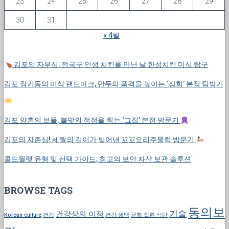
23
24
25
26
27
28
29
30
31
« 4월
김포의 자부심, 전국구 인생 치킨을 만난 날 한성치킨 미식 탐구
김포 장기동의 미식 랜드마크, 만두의 품격을 높이는 ‘상화’ 본점 탐방기
김포 양촌의 보물, 불맛의 정점을 찍는 ‘그집’ 본점 방문기
김포의 자존심! 세월의 깊이가 빚어낸 꼬꼬오리주물럭 방문기
콜드월렛 유형 및 선택 가이드, 최고의 보안 자산 보관 솔루션
BROWSE TAGS
동의보
기술
건강상의 이점
Korean culture
건강
건강 혜택
균형 잡힌 식단