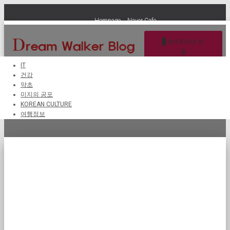
Hompage
Naver Cafe
내비게이션 토
글
IT
건강
약초
약초 요법
미지의 공포
KOREAN CULTURE
여행정보