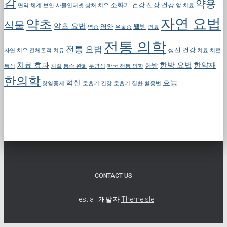
감
약용
소화기 건강
신장 건강
면역 체계
보안
사물인터넷
상처 치유
암 치료
자연 요법
약초
식물
약초 요법
영양
웰빙
염증
우울증
의료
전통 의학
전통 요법
정신 건강
자연 치유
전체론적 치유
치료
치료
치료 효과
한방 요법
한약재
한방
특성
치질
통증 완화
투명성
한국 전통 의학
한의학
혁신
효능
항염증제
호흡기 건강
호흡기 질환
활용법
CONTACT US
Hestia | 개발자
ThemeIsle