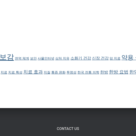
보감
약용
소화기 건강
신장 건강
면역 체계
보안
사물인터넷
상처 치유
암 치료
치료 효과
한방 요법
한
한방
치료
치료 특성
치질
통증 완화
투명성
한국 전통 의학
CONTACT US