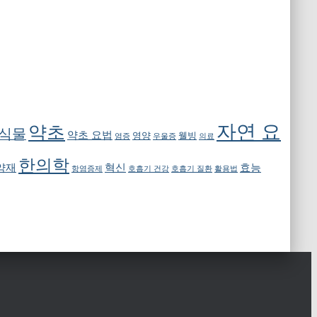
자연 요
약초
 식물
약초 요법
영양
웰빙
염증
우울증
의료
한의학
약재
혁신
효능
항염증제
호흡기 건강
호흡기 질환
활용법