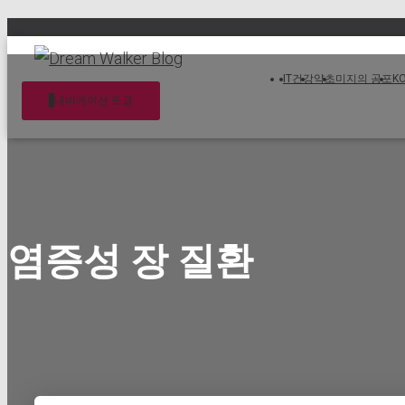
IT
건강
약초
미지의 공포
K
내비게이션 토글
염증성 장 질환