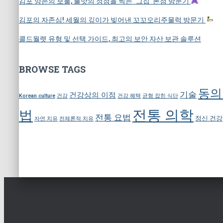
김포 양촌의 보물, 불맛의 정점을 찍는 ‘그집’ 본점 방문기
김포의 자존심! 세월의 깊이가 빚어낸 꼬꼬오리주물럭 방문기
콜드월렛 유형 및 선택 가이드, 최고의 보안 자산 보관 솔루션
BROWSE TAGS
동의
기술
건강상의 이점
Korean culture
건강
건강 혜택
균형 잡힌 식단
전통 의학
법
전통 요법
정신 건강
자연 치유
전체론적 치유