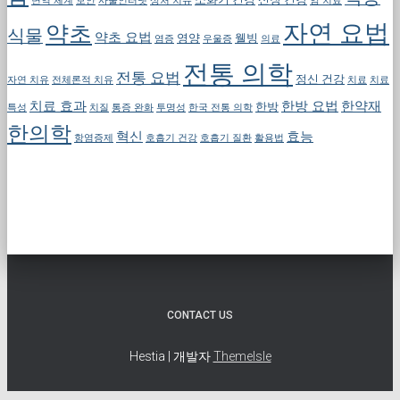
면역 체계
보안
사물인터넷
상처 치유
암 치료
자연 요법
약초
식물
약초 요법
영양
웰빙
염증
우울증
의료
전통 의학
전통 요법
정신 건강
자연 치유
전체론적 치유
치료
치료
치료 효과
한방 요법
한약재
한방
특성
치질
통증 완화
투명성
한국 전통 의학
한의학
혁신
효능
항염증제
호흡기 건강
호흡기 질환
활용법
CONTACT US
Hestia | 개발자
ThemeIsle