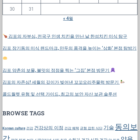
30
31
« 4월
김포의 자부심, 전국구 인생 치킨을 만난 날 한성치킨 미식 탐구
김포 장기동의 미식 랜드마크, 만두의 품격을 높이는 ‘상화’ 본점 탐방기
김포 양촌의 보물, 불맛의 정점을 찍는 ‘그집’ 본점 방문기
김포의 자존심! 세월의 깊이가 빚어낸 꼬꼬오리주물럭 방문기
콜드월렛 유형 및 선택 가이드, 최고의 보안 자산 보관 솔루션
BROWSE TAGS
동의보
기술
건강상의 이점
Korean culture
건강
건강 혜택
균형 잡힌 식단
감
약용
소화기 건강
신장 건강