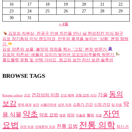
16
17
18
19
20
21
22
23
24
25
26
27
28
29
30
31
« 4월
김포의 자부심, 전국구 인생 치킨을 만난 날 한성치킨 미식 탐구
김포 장기동의 미식 랜드마크, 만두의 품격을 높이는 ‘상화’ 본점 탐방
기
김포 양촌의 보물, 불맛의 정점을 찍는 ‘그집’ 본점 방문기
김포의 자존심! 세월의 깊이가 빚어낸 꼬꼬오리주물럭 방문기
콜드월렛 유형 및 선택 가이드, 최고의 보안 자산 보관 솔루션
BROWSE TAGS
동의
기술
건강상의 이점
Korean culture
건강
건강 혜택
균형 잡힌 식단
보감
약
소화기 건강
신장 건강
면역 체계
보안
사물인터넷
상처 치유
암 치료
자연
약초
용 식물
약초 요법
영양
웰빙
염증
우울증
의료
전통 의학
요법
전통 요법
정신 건
자연 치유
전체론적 치유