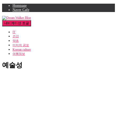
Hompage
Naver Cafe
내비게이션 토글
IT
건강
약초
미지의 공포
Korean culture
여행정보
예술성