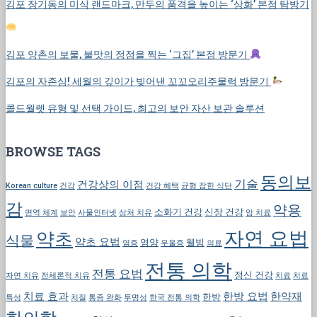
김포 장기동의 미식 랜드마크, 만두의 품격을 높이는 ‘상화’ 본점 탐방기
김포 양촌의 보물, 불맛의 정점을 찍는 ‘그집’ 본점 방문기
김포의 자존심! 세월의 깊이가 빚어낸 꼬꼬오리주물럭 방문기
콜드월렛 유형 및 선택 가이드, 최고의 보안 자산 보관 솔루션
BROWSE TAGS
동의보
기술
건강상의 이점
Korean culture
건강
건강 혜택
균형 잡힌 식단
감
약용
소화기 건강
신장 건강
면역 체계
보안
사물인터넷
상처 치유
암 치료
자연 요법
약초
식물
약초 요법
영양
웰빙
염증
우울증
의료
전통 의학
전통 요법
정신 건강
자연 치유
전체론적 치유
치료
치료
치료 효과
한방 요법
한약재
한방
특성
치질
통증 완화
투명성
한국 전통 의학