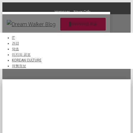
Hompage
Naver Cafe
내비게이션 토글
IT
건강
약초
온라인마케팅전략
미지의 공포
KOREAN CULTURE
여행정보