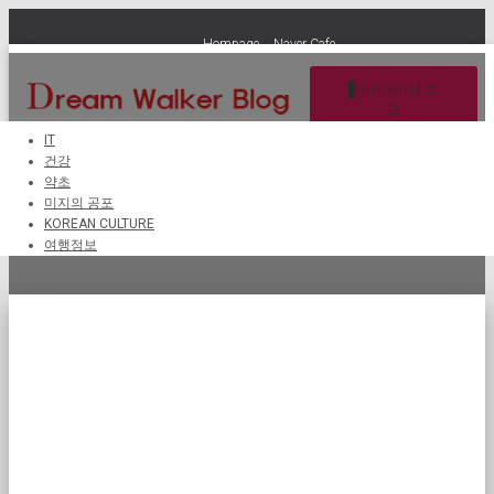
Hompage
Naver Cafe
내비게이션 토
글
IT
건강
약초
온라인 안전 대책
미지의 공포
KOREAN CULTURE
여행정보