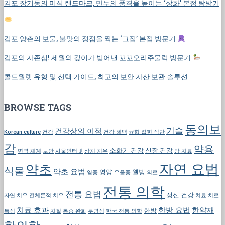
김포 장기동의 미식 랜드마크, 만두의 품격을 높이는 ‘상화’ 본점 탐방기
김포 양촌의 보물, 불맛의 정점을 찍는 ‘그집’ 본점 방문기
김포의 자존심! 세월의 깊이가 빚어낸 꼬꼬오리주물럭 방문기
콜드월렛 유형 및 선택 가이드, 최고의 보안 자산 보관 솔루션
BROWSE TAGS
동의보
기술
건강상의 이점
Korean culture
건강
건강 혜택
균형 잡힌 식단
감
약용
소화기 건강
신장 건강
면역 체계
보안
사물인터넷
상처 치유
암 치료
자연 요법
약초
식물
약초 요법
영양
웰빙
염증
우울증
의료
전통 의학
전통 요법
정신 건강
자연 치유
전체론적 치유
치료
치료
치료 효과
한방 요법
한약재
한방
특성
치질
통증 완화
투명성
한국 전통 의학