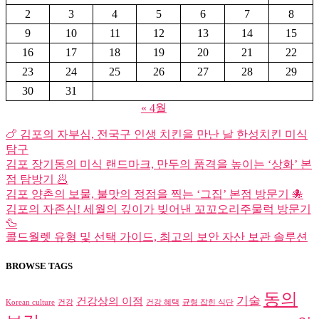
2
3
4
5
6
7
8
9
10
11
12
13
14
15
16
17
18
19
20
21
22
23
24
25
26
27
28
29
30
31
« 4월
🍗 김포의 자부심, 전국구 인생 치킨을 만난 날 한성치킨 미식
탐구
김포 장기동의 미식 랜드마크, 만두의 품격을 높이는 ‘상화’ 본
점 탐방기 🥟
김포 양촌의 보물, 불맛의 정점을 찍는 ‘그집’ 본점 방문기 🐙
김포의 자존심! 세월의 깊이가 빚어낸 꼬꼬오리주물럭 방문기
🦆
콜드월렛 유형 및 선택 가이드, 최고의 보안 자산 보관 솔루션
BROWSE TAGS
동의
기술
건강상의 이점
Korean culture
건강
건강 혜택
균형 잡힌 식단