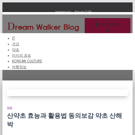
Hompage
Naver Cafe
내비게이션 토
글
IT
건강
약초
음료
미지의 공포
KOREAN CULTURE
여행정보
약초
산약초 효능과 활용법 동의보감 약초 산해
박