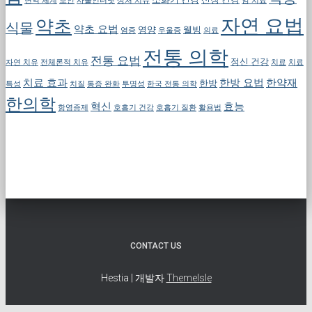
면역 체계
보안
사물인터넷
상처 치유
암 치료
자연 요법
약초
식물
약초 요법
영양
웰빙
염증
우울증
의료
전통 의학
전통 요법
정신 건강
자연 치유
전체론적 치유
치료
치료
치료 효과
한방 요법
한약재
한방
특성
치질
통증 완화
투명성
한국 전통 의학
한의학
혁신
효능
항염증제
호흡기 건강
호흡기 질환
활용법
CONTACT US
Hestia | 개발자
ThemeIsle