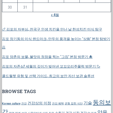
30
31
« 4월
🍗 김포의 자부심, 전국구 인생 치킨을 만난 날 한성치킨 미식 탐구
김포 장기동의 미식 랜드마크, 만두의 품격을 높이는 ‘상화’ 본점 탐방기
🥟
김포 양촌의 보물, 불맛의 정점을 찍는 ‘그집’ 본점 방문기 🐙
김포의 자존심! 세월의 깊이가 빚어낸 꼬꼬오리주물럭 방문기 🦆
콜드월렛 유형 및 선택 가이드, 최고의 보안 자산 보관 솔루션
BROWSE TAGS
동의보
기술
건강상의 이점
Korean culture
건강
건강 혜택
균형 잡힌 식단
감
약용
소화기 건강
신장 건강