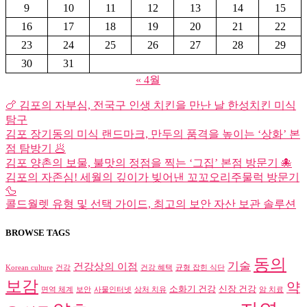
9
10
11
12
13
14
15
16
17
18
19
20
21
22
23
24
25
26
27
28
29
30
31
« 4월
🍗 김포의 자부심, 전국구 인생 치킨을 만난 날 한성치킨 미식
탐구
김포 장기동의 미식 랜드마크, 만두의 품격을 높이는 ‘상화’ 본
점 탐방기 🥟
김포 양촌의 보물, 불맛의 정점을 찍는 ‘그집’ 본점 방문기 🐙
김포의 자존심! 세월의 깊이가 빚어낸 꼬꼬오리주물럭 방문기
🦆
콜드월렛 유형 및 선택 가이드, 최고의 보안 자산 보관 솔루션
BROWSE TAGS
동의
기술
건강상의 이점
Korean culture
건강
건강 혜택
균형 잡힌 식단
보감
약
소화기 건강
신장 건강
면역 체계
보안
사물인터넷
상처 치유
암 치료