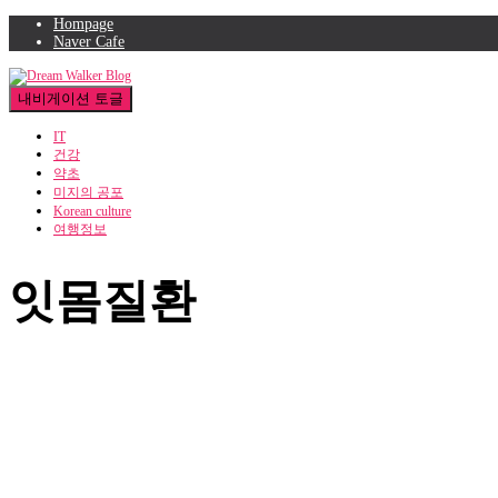
Hompage
Naver Cafe
내비게이션 토글
IT
건강
약초
미지의 공포
Korean culture
여행정보
잇몸질환