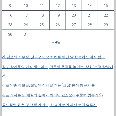
9
10
11
12
13
14
15
16
17
18
19
20
21
22
23
24
25
26
27
28
29
30
31
« 4월
🍗 김포의 자부심, 전국구 인생 치킨을 만난 날 한성치킨 미식 탐구
김포 장기동의 미식 랜드마크, 만두의 품격을 높이는 ‘상화’ 본점 탐방기
🥟
김포 양촌의 보물, 불맛의 정점을 찍는 ‘그집’ 본점 방문기 🐙
김포의 자존심! 세월의 깊이가 빚어낸 꼬꼬오리주물럭 방문기 🦆
콜드월렛 유형 및 선택 가이드, 최고의 보안 자산 보관 솔루션