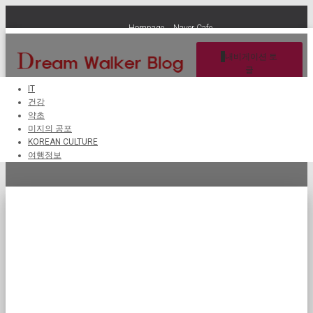
Hompage
Naver Cafe
내비게이션 토
글
IT
건강
약초
장기 암호 화폐 저장소
미지의 공포
KOREAN CULTURE
여행정보