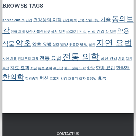
BROWSE TAGS
동의보
기술
건강상의 이점
Korean culture
건강
건강 혜택
균형 잡힌 식단
감
약용
소화기 건강
신장 건강
면역 체계
보안
사물인터넷
상처 치유
암 치료
자연 요법
약초
식물
약초 요법
영양
웰빙
염증
우울증
의료
전통 의학
전통 요법
정신 건강
자연 치유
전체론적 치유
치료
치료
치료 효과
한방 요법
한약재
한방
특성
치질
통증 완화
투명성
한국 전통 의학
한의학
혁신
효능
항염증제
호흡기 건강
호흡기 질환
활용법
CONTACT US