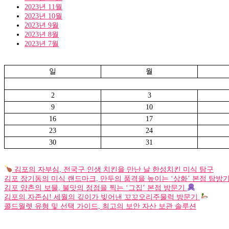
2023년 11월
2023년 10월
2023년 9월
2023년 8월
2023년 7월
일
월
2
3
9
10
16
17
23
24
30
31
김포의 자부심, 전국구 인생 치킨을 만난 날 한성치킨 미식 탐구
김포 장기동의 미식 랜드마크, 만두의 품격을 높이는 ‘상화’ 본점 탐방
김포 양촌의 보물, 불맛의 정점을 찍는 ‘그집’ 본점 방문기
김포의 자존심! 세월의 깊이가 빚어낸 꼬꼬오리주물럭 방문기
콜드월렛 유형 및 선택 가이드, 최고의 보안 자산 보관 솔루션