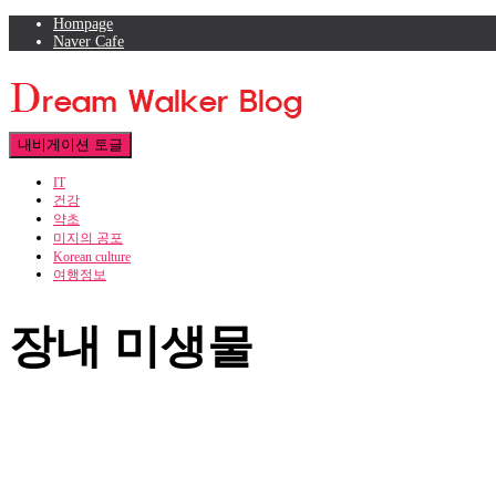
Hompage
Naver Cafe
내비게이션 토글
IT
건강
약초
미지의 공포
Korean culture
여행정보
장내 미생물