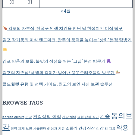
30
31
« 4월
김포의 자부심, 전국구 인생 치킨을 만난 날 한성치킨 미식 탐구
김포 장기동의 미식 랜드마크, 만두의 품격을 높이는 ‘상화’ 본점 탐방기
김포 양촌의 보물, 불맛의 정점을 찍는 ‘그집’ 본점 방문기
김포의 자존심! 세월의 깊이가 빚어낸 꼬꼬오리주물럭 방문기
콜드월렛 유형 및 선택 가이드, 최고의 보안 자산 보관 솔루션
BROWSE TAGS
동의보
기술
건강상의 이점
Korean culture
건강
건강 혜택
균형 잡힌 식단
감
약용
소화기 건강
신장 건강
면역 체계
보안
사물인터넷
상처 치유
암 치료