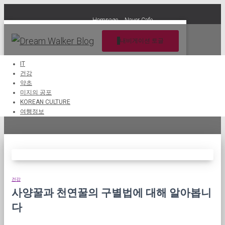
Hompage
Naver Cafe
내비게이션 토글
IT
건강
약초
진짜 꿀 구매
미지의 공포
KOREAN CULTURE
여행정보
건강
사양꿀과 천연꿀의 구별법에 대해 알아봅니
다