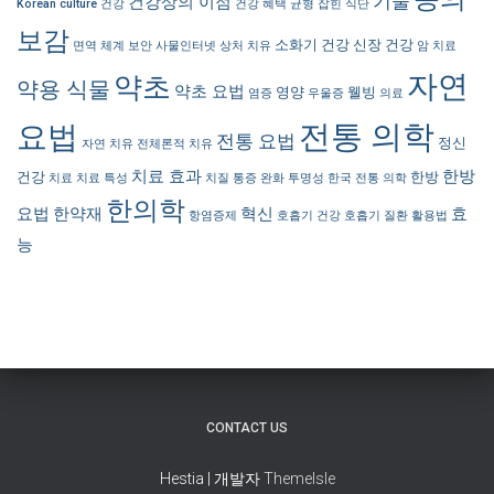
기술
건강상의 이점
Korean culture
건강
건강 혜택
균형 잡힌 식단
보감
소화기 건강
신장 건강
면역 체계
보안
사물인터넷
상처 치유
암 치료
자연
약초
약용 식물
약초 요법
영양
웰빙
염증
우울증
의료
전통 의학
요법
전통 요법
정신
자연 치유
전체론적 치유
치료 효과
한방
건강
한방
치료
치료 특성
치질
통증 완화
투명성
한국 전통 의학
한의학
요법
한약재
혁신
효
항염증제
호흡기 건강
호흡기 질환
활용법
능
CONTACT US
Hestia | 개발자
ThemeIsle