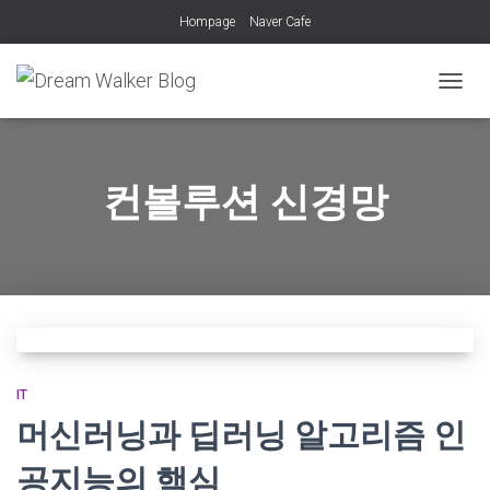
Hompage
Naver Cafe
내
비
게
이
션
컨볼루션 신경망
토
글
IT
머신러닝과 딥러닝 알고리즘 인
공지능의 핵심