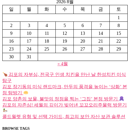
2026 8월
일
월
화
수
목
금
토
1
2
3
4
5
6
7
8
9
10
11
12
13
14
15
16
17
18
19
20
21
22
23
24
25
26
27
28
29
30
31
« 4월
김포의 자부심, 전국구 인생 치킨을 만난 날 한성치킨 미식
탐구
김포 장기동의 미식 랜드마크, 만두의 품격을 높이는 ‘상화’ 본
점 탐방기
김포 양촌의 보물, 불맛의 정점을 찍는 ‘그집’ 본점 방문기
김포의 자존심! 세월의 깊이가 빚어낸 꼬꼬오리주물럭 방문기
콜드월렛 유형 및 선택 가이드, 최고의 보안 자산 보관 솔루션
BROWSE TAGS