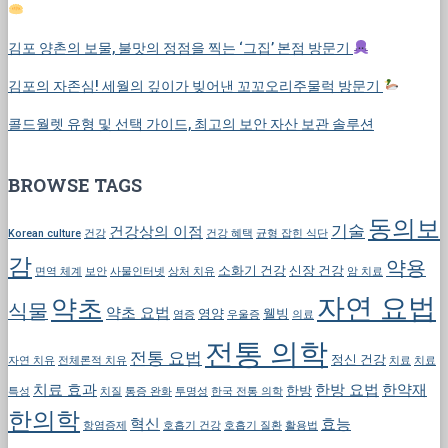
김포 양촌의 보물, 불맛의 정점을 찍는 ‘그집’ 본점 방문기
김포의 자존심! 세월의 깊이가 빚어낸 꼬꼬오리주물럭 방문기
콜드월렛 유형 및 선택 가이드, 최고의 보안 자산 보관 솔루션
BROWSE TAGS
동의보
기술
건강상의 이점
Korean culture
건강
건강 혜택
균형 잡힌 식단
감
약용
소화기 건강
신장 건강
면역 체계
보안
사물인터넷
상처 치유
암 치료
자연 요법
약초
식물
약초 요법
영양
웰빙
염증
우울증
의료
전통 의학
전통 요법
정신 건강
자연 치유
전체론적 치유
치료
치료
치료 효과
한방 요법
한약재
한방
특성
치질
통증 완화
투명성
한국 전통 의학
한의학
혁신
효능
항염증제
호흡기 건강
호흡기 질환
활용법