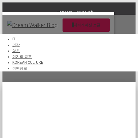
Hompage
Naver Cafe
내비게이션 토글
IT
건강
약초
탈모증
미지의 공포
KOREAN CULTURE
여행정보