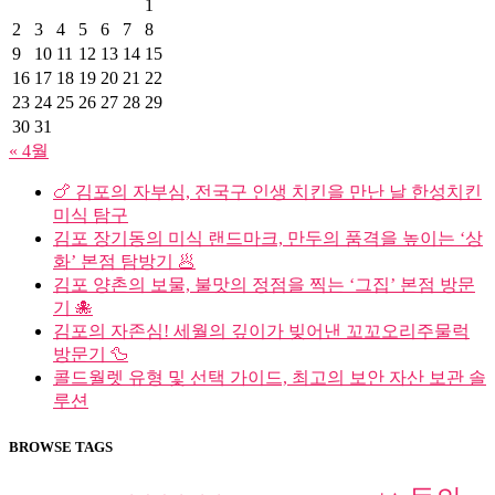
1
2
3
4
5
6
7
8
9
10
11
12
13
14
15
16
17
18
19
20
21
22
23
24
25
26
27
28
29
30
31
« 4월
🍗 김포의 자부심, 전국구 인생 치킨을 만난 날 한성치킨
미식 탐구
김포 장기동의 미식 랜드마크, 만두의 품격을 높이는 ‘상
화’ 본점 탐방기 🥟
김포 양촌의 보물, 불맛의 정점을 찍는 ‘그집’ 본점 방문
기 🐙
김포의 자존심! 세월의 깊이가 빚어낸 꼬꼬오리주물럭
방문기 🦆
콜드월렛 유형 및 선택 가이드, 최고의 보안 자산 보관 솔
루션
BROWSE TAGS