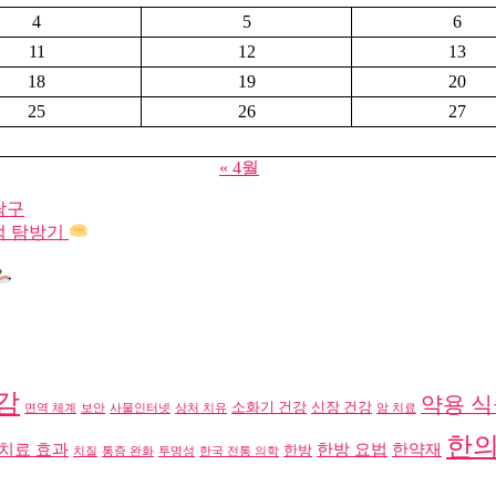
4
5
6
11
12
13
18
19
20
25
26
27
« 4월
탐구
점 탐방기
감
약용 식
소화기 건강
신장 건강
면역 체계
보안
사물인터넷
상처 치유
암 치료
한
치료 효과
한방 요법
한약재
한방
치질
통증 완화
투명성
한국 전통 의학