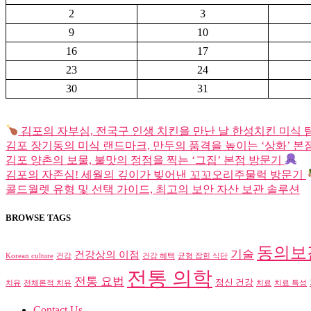
2
3
9
10
16
17
23
24
30
31
김포의 자부심, 전국구 인생 치킨을 만난 날 한성치킨 미식 
김포 장기동의 미식 랜드마크, 만두의 품격을 높이는 ‘상화’ 본
김포 양촌의 보물, 불맛의 정점을 찍는 ‘그집’ 본점 방문기
김포의 자존심! 세월의 깊이가 빚어낸 꼬꼬오리주물럭 방문기
콜드월렛 유형 및 선택 가이드, 최고의 보안 자산 보관 솔루션
BROWSE TAGS
동의보
기술
건강상의 이점
Korean culture
건강
건강 혜택
균형 잡힌 식단
전통 의학
전통 요법
정신 건강
치유
전체론적 치유
치료
치료 특성
Contact Us