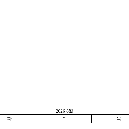
2026 8월
화
수
목