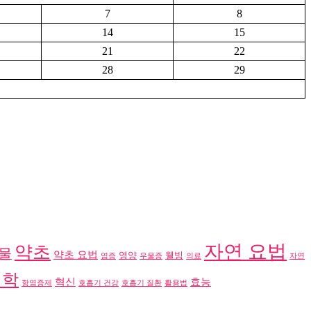
7
8
14
15
21
22
28
29
자연 요법
약초
물
약초 요법
영양
웰빙
염증
우울증
의료
자연
의학
혁신
효능
항염증제
호흡기 건강
호흡기 질환
활용법