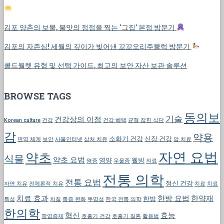
김포 양촌의 보물, 불맛의 정점을 찍는 ‘그집’ 본점 방문기
김포의 자존심! 세월의 깊이가 빚어낸 꼬꼬오리주물럭 방문기
콜드월렛 유형 및 선택 가이드, 최고의 보안 자산 보관 솔루션
BROWSE TAGS
동의보
기술
건강상의 이점
Korean culture
건강
건강 혜택
균형 잡힌 식단
감
약용
소화기 건강
신장 건강
면역 체계
보안
사물인터넷
상처 치유
암 치료
자연 요법
약초
식물
약초 요법
영양
웰빙
염증
우울증
의료
전통 의학
전통 요법
정신 건강
자연 치유
전체론적 치유
치료
치료
치료 효과
한방 요법
한약재
한방
특성
치질
통증 완화
투명성
한국 전통 의학
한의학
혁신
효능
항염증제
호흡기 건강
호흡기 질환
활용법