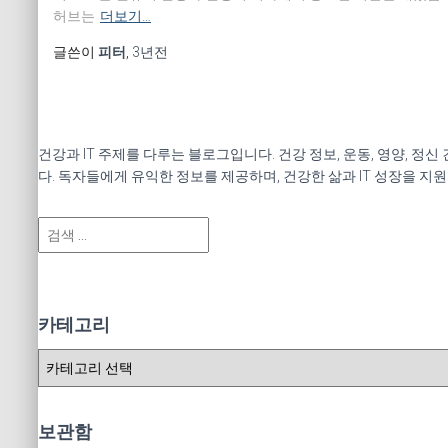
허브는
더보기…
글쓴이
피터
,
3년
전
건강과 IT 주제를 다루는 블로그입니다. 건강 정보, 운동, 영양, 정
다. 독자들에게 유익한 정보를 제공하며, 건강한 삶과 IT 성장을 지
검
색
:
카테고리
카
테
고
리
보관함