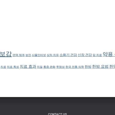
보감
약용
소화기 건강
신장 건강
면역 체계
보안
사물인터넷
상처 치유
암 치료
치료 효과
한방 요법
한
한방
치료
치료 특성
치질
통증 완화
투명성
한국 전통 의학
CONTACT US