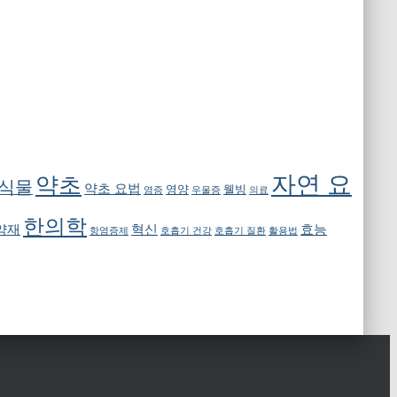
자연 요
약초
 식물
약초 요법
영양
웰빙
염증
우울증
의료
한의학
약재
혁신
효능
항염증제
호흡기 건강
호흡기 질환
활용법