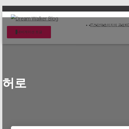
IT
건강
약초
미지의 공포
K
내비게이션 토글
허로