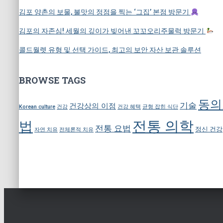
김포 양촌의 보물, 불맛의 정점을 찍는 ‘그집’ 본점 방문기
김포의 자존심! 세월의 깊이가 빚어낸 꼬꼬오리주물럭 방문기
콜드월렛 유형 및 선택 가이드, 최고의 보안 자산 보관 솔루션
BROWSE TAGS
동의
기술
건강상의 이점
Korean culture
건강
건강 혜택
균형 잡힌 식단
전통 의학
법
전통 요법
정신 건강
자연 치유
전체론적 치유