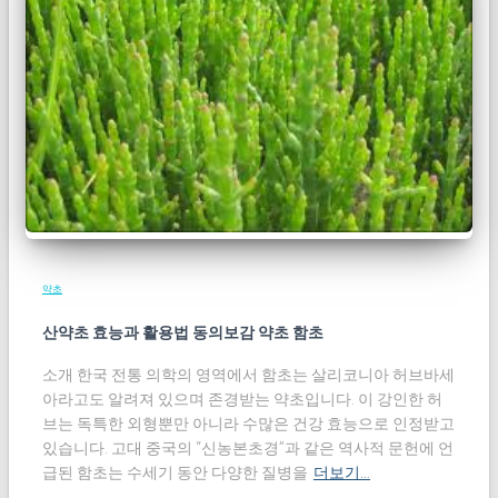
약초
산약초 효능과 활용법 동의보감 약초 함초
소개 한국 전통 의학의 영역에서 함초는 살리코니아 허브바세
아라고도 알려져 있으며 존경받는 약초입니다. 이 강인한 허
브는 독특한 외형뿐만 아니라 수많은 건강 효능으로 인정받고
있습니다. 고대 중국의 “신농본초경”과 같은 역사적 문헌에 언
급된 함초는 수세기 동안 다양한 질병을
더보기…