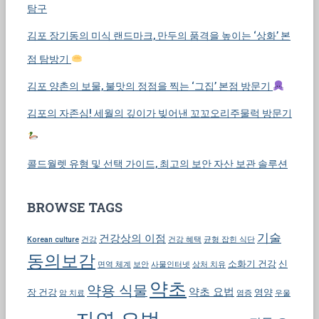
탐구
김포 장기동의 미식 랜드마크, 만두의 품격을 높이는 ‘상화’ 본
점 탐방기
김포 양촌의 보물, 불맛의 정점을 찍는 ‘그집’ 본점 방문기
김포의 자존심! 세월의 깊이가 빚어낸 꼬꼬오리주물럭 방문기
콜드월렛 유형 및 선택 가이드, 최고의 보안 자산 보관 솔루션
BROWSE TAGS
기술
건강상의 이점
Korean culture
건강
건강 혜택
균형 잡힌 식단
동의보감
소화기 건강
신
면역 체계
보안
사물인터넷
상처 치유
약초
약용 식물
약초 요법
장 건강
영양
암 치료
염증
우울