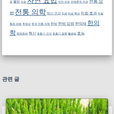
자연 요법
전통 요
웰빙
증
의료
자연 치유
전체론적 치유
전통 의학
법
치료 효과
정신 건강
치료
치료 특성
치질
한의
한방 요법
한약재
한방
통증 완화
투명성
한국 전통 의학
학
혁신
효능
항염증제
호흡기 건강
호흡기 질환
활용법
관련 글