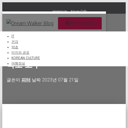
Hompage
Naver Cafe
내비게이션 토글
IT
건강
약초
산약초 효능과 활용법 동의보감
미지의 공포
KOREAN CULTURE
약초 고추
여행정보
글쓴이
피터
날짜
2023년 07월 21일