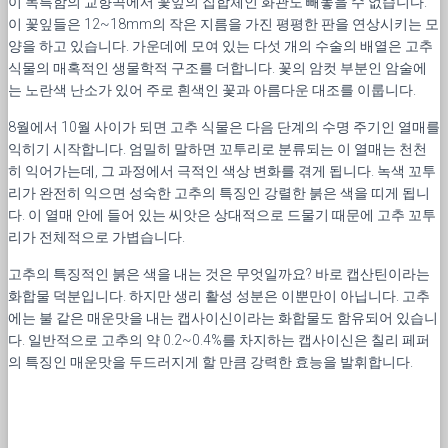
이 독특함의 교향곡에서 꽃잎의 집합체인 화관도 빼놓을 수 없습니다.
이 꽃잎들은 12~18mm의 작은 지름을 가진 평평한 판을 연상시키는 모
양을 하고 있습니다. 가운데에 모여 있는 다섯 개의 수술의 배열은 고추
식물의 매혹적인 생물학적 구조를 더합니다. 꽃의 암컷 부분인 암술에
는 노란색 난소가 있어 주로 흰색인 꽃과 아름다운 대조를 이룹니다.
8월에서 10월 사이가 되면 고추 식물은 다음 단계의 수명 주기인 열매를
익히기 시작합니다. 엄밀히 말하면 꼬투리로 분류되는 이 열매는 천천
히 익어가는데, 그 과정에서 극적인 색상 변화를 겪게 됩니다. 녹색 꼬투
리가 완전히 익으면 성숙한 고추의 특징인 강렬한 붉은 색을 띠게 됩니
다. 이 열매 안에 들어 있는 씨앗은 상대적으로 드물기 때문에 고추 꼬투
리가 전체적으로 가볍습니다.
고추의 특징적인 붉은 색을 내는 것은 무엇일까요? 바로 캡산틴이라는
화합물 덕분입니다. 하지만 생리 활성 성분은 이뿐만이 아닙니다. 고추
에는 불 같은 매운맛을 내는 캡사이신이라는 화합물도 함유되어 있습니
다. 일반적으로 고추의 약 0.2~0.4%를 차지하는 캡사이신은 칠리 페퍼
의 특징인 매운맛을 두드러지게 할 만큼 강력한 효능을 발휘합니다.