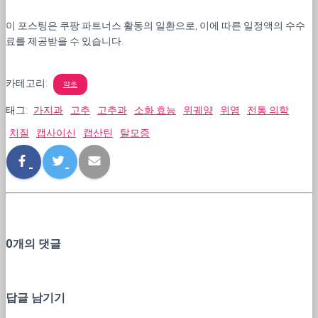
이 포스팅은 쿠팡 파트너스 활동의 일환으로, 이에 따른 일정액의 수수
료를 제공받을 수 있습니다.
카테고리:
약초
태그:
가지과
고추
고추과
소화 효능
위궤양
위염
전통 의학
치질
캡사이신
캡산틴
탈모증
0개의 댓글
답글 남기기