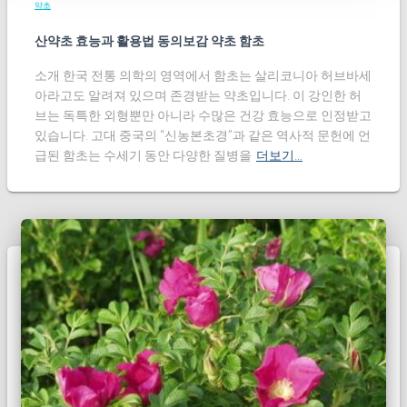
약초
산약초 효능과 활용법 동의보감 약초 함초
소개 한국 전통 의학의 영역에서 함초는 살리코니아 허브바세
아라고도 알려져 있으며 존경받는 약초입니다. 이 강인한 허
브는 독특한 외형뿐만 아니라 수많은 건강 효능으로 인정받고
있습니다. 고대 중국의 “신농본초경”과 같은 역사적 문헌에 언
급된 함초는 수세기 동안 다양한 질병을
더보기…