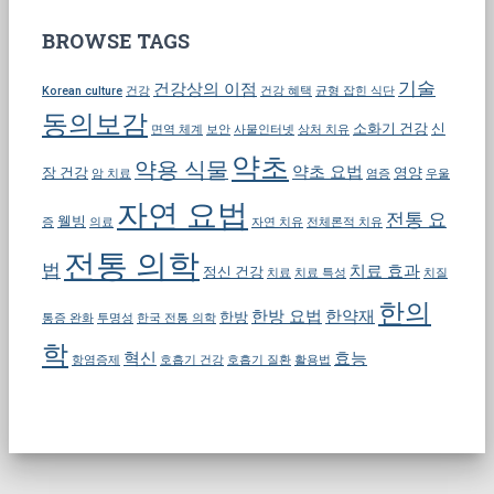
BROWSE TAGS
기술
건강상의 이점
Korean culture
건강
건강 혜택
균형 잡힌 식단
동의보감
소화기 건강
신
면역 체계
보안
사물인터넷
상처 치유
약초
약용 식물
약초 요법
장 건강
영양
암 치료
염증
우울
자연 요법
전통 요
웰빙
증
의료
자연 치유
전체론적 치유
전통 의학
법
치료 효과
정신 건강
치료
치료 특성
치질
한의
한방 요법
한약재
한방
통증 완화
투명성
한국 전통 의학
학
혁신
효능
항염증제
호흡기 건강
호흡기 질환
활용법