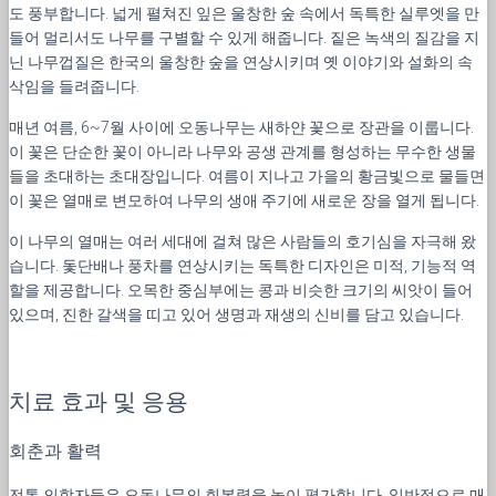
도 풍부합니다. 넓게 펼쳐진 잎은 울창한 숲 속에서 독특한 실루엣을 만
들어 멀리서도 나무를 구별할 수 있게 해줍니다. 짙은 녹색의 질감을 지
닌 나무껍질은 한국의 울창한 숲을 연상시키며 옛 이야기와 설화의 속
삭임을 들려줍니다.
매년 여름, 6~7월 사이에 오동나무는 새하얀 꽃으로 장관을 이룹니다.
이 꽃은 단순한 꽃이 아니라 나무와 공생 관계를 형성하는 무수한 생물
들을 초대하는 초대장입니다. 여름이 지나고 가을의 황금빛으로 물들면
이 꽃은 열매로 변모하여 나무의 생애 주기에 새로운 장을 열게 됩니다.
이 나무의 열매는 여러 세대에 걸쳐 많은 사람들의 호기심을 자극해 왔
습니다. 돛단배나 풍차를 연상시키는 독특한 디자인은 미적, 기능적 역
할을 제공합니다. 오목한 중심부에는 콩과 비슷한 크기의 씨앗이 들어
있으며, 진한 갈색을 띠고 있어 생명과 재생의 신비를 담고 있습니다.
치료 효과 및 응용
회춘과 활력
전통 의학자들은 오동나무의 회복력을 높이 평가합니다. 일반적으로 매