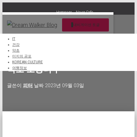
Hompage
Naver Cafe
내비게이션 토글
IT
건강
약초
산약초 효능과 활용법 동의보감
미지의 공포
KOREAN CULTURE
약초 오동나무
여행정보
글쓴이
피터
날짜
2023년 09월 03일