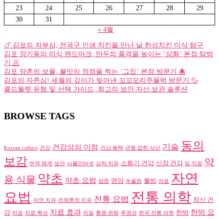
23
24
25
26
27
28
29
30
31
« 4월
🍗 김포의 자부심, 전국구 인생 치킨을 만난 날 한성치킨 미식 탐구
김포 장기동의 미식 랜드마크, 만두의 품격을 높이는 ‘상화’ 본점 탐방
기 🥟
김포 양촌의 보물, 불맛의 정점을 찍는 ‘그집’ 본점 방문기 🐙
김포의 자존심! 세월의 깊이가 빚어낸 꼬꼬오리주물럭 방문기 🦆
콜드월렛 유형 및 선택 가이드, 최고의 보안 자산 보관 솔루션
BROWSE TAGS
동의
기술
건강상의 이점
Korean culture
건강
건강 혜택
균형 잡힌 식단
보감
약
소화기 건강
신장 건강
면역 체계
보안
사물인터넷
상처 치유
암 치료
자연
약초
용 식물
약초 요법
영양
웰빙
염증
우울증
의료
전통 의학
요법
전통 요법
정신 건
자연 치유
전체론적 치유
치료 효과
한방 요
강
한방
치료
치료 특성
치질
통증 완화
투명성
한국 전통 의학