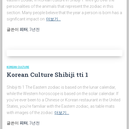
eastern zodiac in Korean culture in Shibiji 1. We’ll go over the
personalities of the animals that represent the zodiac in this
section. Many people believe that the year a person is born has a
significant impact on
더보기…
글쓴이
피터
,
3년
전
KOREAN CULTURE
Korean Culture Shibiji tti 1
Shibiji tti 1 The Eastern zodiac is based on the lunar calendar,
while the Western horoscope is based on the solar calendar. If
you’ve ever been to a Chinese or Korean restaurant in the United
States, you’re familiar with the Eastern zodiac, as table mats
with images of the zodiac
더보기…
글쓴이
피터
,
3년
전