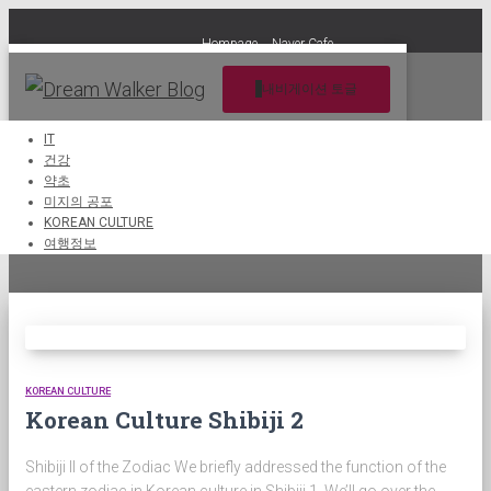
Hompage
Naver Cafe
내비게이션 토글
IT
건강
약초
Eastern zodiac
미지의 공포
KOREAN CULTURE
여행정보
KOREAN CULTURE
Korean Culture Shibiji 2
Shibiji II of the Zodiac We briefly addressed the function of the