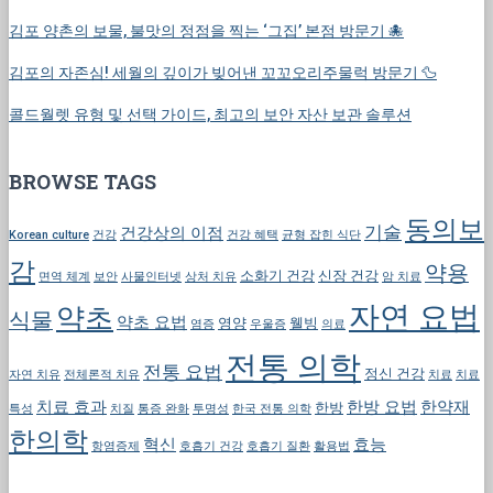
김포 양촌의 보물, 불맛의 정점을 찍는 ‘그집’ 본점 방문기 🐙
김포의 자존심! 세월의 깊이가 빚어낸 꼬꼬오리주물럭 방문기 🦆
콜드월렛 유형 및 선택 가이드, 최고의 보안 자산 보관 솔루션
BROWSE TAGS
동의보
기술
건강상의 이점
Korean culture
건강
건강 혜택
균형 잡힌 식단
감
약용
소화기 건강
신장 건강
면역 체계
보안
사물인터넷
상처 치유
암 치료
자연 요법
약초
식물
약초 요법
영양
웰빙
염증
우울증
의료
전통 의학
전통 요법
정신 건강
자연 치유
전체론적 치유
치료
치료
치료 효과
한방 요법
한약재
한방
특성
치질
통증 완화
투명성
한국 전통 의학
한의학
혁신
효능
항염증제
호흡기 건강
호흡기 질환
활용법