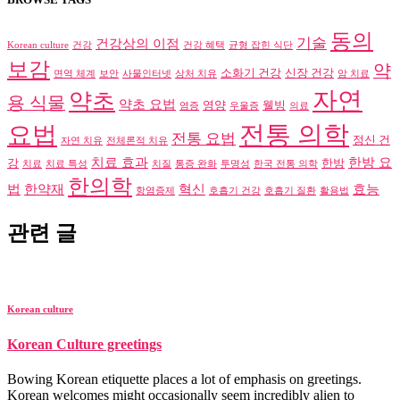
동의
기술
건강상의 이점
Korean culture
건강
건강 혜택
균형 잡힌 식단
보감
약
소화기 건강
신장 건강
면역 체계
보안
사물인터넷
상처 치유
암 치료
자연
약초
용 식물
약초 요법
영양
웰빙
염증
우울증
의료
전통 의학
요법
전통 요법
정신 건
자연 치유
전체론적 치유
치료 효과
한방 요
강
한방
치료
치료 특성
치질
통증 완화
투명성
한국 전통 의학
한의학
법
한약재
혁신
효능
항염증제
호흡기 건강
호흡기 질환
활용법
관련 글
Korean culture
Korean Culture greetings
Bowing Korean etiquette places a lot of emphasis on greetings.
Korean welcomes might occasionally seem incredibly alien to