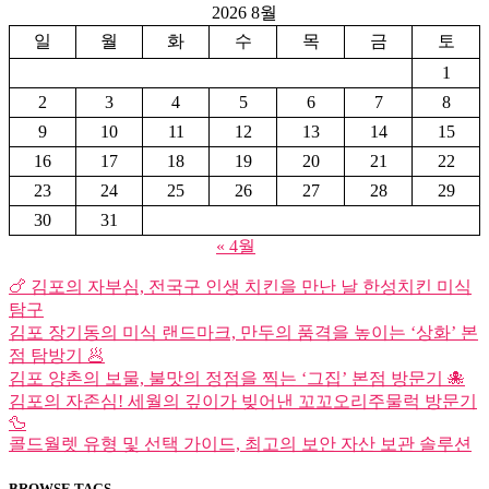
2026 8월
일
월
화
수
목
금
토
1
2
3
4
5
6
7
8
9
10
11
12
13
14
15
16
17
18
19
20
21
22
23
24
25
26
27
28
29
30
31
« 4월
🍗 김포의 자부심, 전국구 인생 치킨을 만난 날 한성치킨 미식
탐구
김포 장기동의 미식 랜드마크, 만두의 품격을 높이는 ‘상화’ 본
점 탐방기 🥟
김포 양촌의 보물, 불맛의 정점을 찍는 ‘그집’ 본점 방문기 🐙
김포의 자존심! 세월의 깊이가 빚어낸 꼬꼬오리주물럭 방문기
🦆
콜드월렛 유형 및 선택 가이드, 최고의 보안 자산 보관 솔루션
BROWSE TAGS