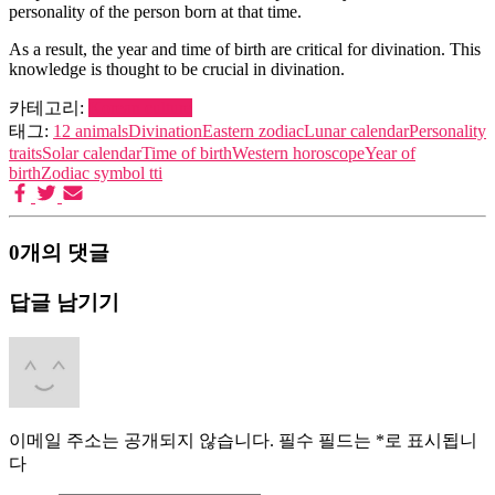
personality of the person born at that time.
As a result, the year and time of birth are critical for divination. This
knowledge is thought to be crucial in divination.
카테고리:
Korean culture
태그:
12 animals
Divination
Eastern zodiac
Lunar calendar
Personality
traits
Solar calendar
Time of birth
Western horoscope
Year of
birth
Zodiac symbol tti
0개의 댓글
답글 남기기
이메일 주소는 공개되지 않습니다.
필수 필드는
*
로 표시됩니
다